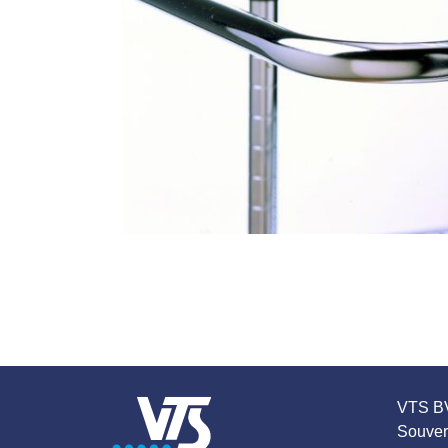
VTS B
Souver