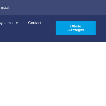
✅ Uitzonderlijke service
 systems
Contact
Offerte
aanvragen