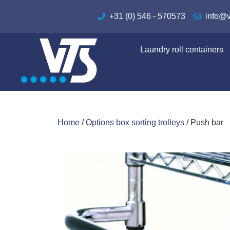
+31 (0) 546 - 570573
✅ Containe
info@v
Laundry roll containers
Home
/
Options box sorting trolleys
/ Push bar