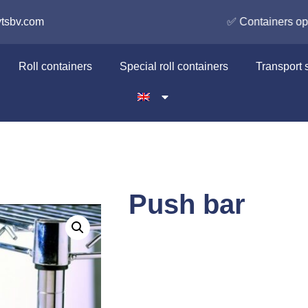
rs op maat
tsbv.com
Roll containers
Special roll containers
Transport
Push bar