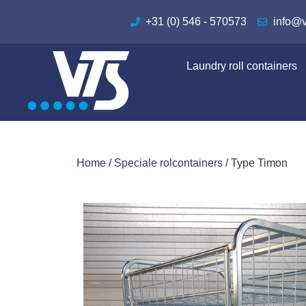
+31 (0) 546 - 570573
✅ Containers op maa
info@v
Laundry roll containers
Home
/
Speciale rolcontainers
/ Type Timon