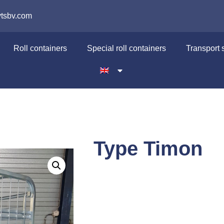
t
tsbv.com
Roll containers
Special roll containers
Transport
Type Timon